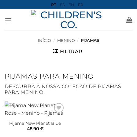
Skip
PT
ES
EN
FR
to
content
INÍCIO
/
MENINO
/
PIJAMAS
FILTRAR
PIJAMAS PARA MENINO
DESCUBRA A NOSSA COLEÇÃO DE PIJAMAS
PARA MENINO.
Pijama New Planet Blue
48,90
€