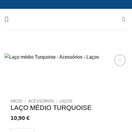
Skip
to
content
INÍCIO
/
ACESSÓRIOS
/
LAÇOS
LAÇO MÉDIO TURQUOISE
10,90
€
Quantidade de Laço médio Turquoise