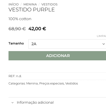
INÍCIO
/
MENINA
/
VESTIDOS
VESTIDO PURPLE
100% cotton
O
O
68,90
€
42,00
€
preço
preço
LIMPA
original
atual
era:
é:
Tamanho
68,90 €.
42,00 €.
ADICIONAR
REF:
n.d.
Categorias:
Menina
,
Preços especiais
,
Vestidos
Informação adicional